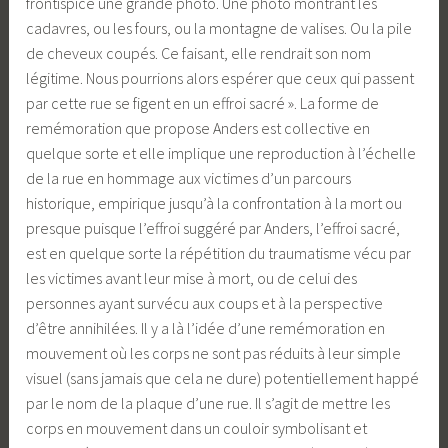
frontispice une grande photo. Une photo montrant les
cadavres, ou les fours, ou la montagne de valises. Ou la pile
de cheveux coupés. Ce faisant, elle rendrait son nom
légitime. Nous pourrions alors espérer que ceux qui passent
par cette rue se figent en un effroi sacré ». La forme de
remémoration que propose Anders est collective en
quelque sorte et elle implique une reproduction à l’échelle
de la rue en hommage aux victimes d’un parcours
historique, empirique jusqu’à la confrontation à la mort ou
presque puisque l’effroi suggéré par Anders, l’effroi sacré,
est en quelque sorte la répétition du traumatisme vécu par
les victimes avant leur mise à mort, ou de celui des
personnes ayant survécu aux coups et à la perspective
d’être annihilées. Il y a là l’idée d’une remémoration en
mouvement où les corps ne sont pas réduits à leur simple
visuel (sans jamais que cela ne dure) potentiellement happé
par le nom de la plaque d’une rue. Il s’agit de mettre les
corps en mouvement dans un couloir symbolisant et