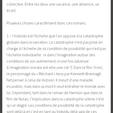
collective. Entre les deux une vacance, une absence, un
écart.
Plusieurs choses caractérisent donc ces romans.
1 – l’individu est l’échelle que l’on oppose à la catastrophe
globale dans la narration. La catastrophe n’est pas prise en
charge à l’échelle de sa condition de possibilité qui n’est pas
l’échelle individuelle : ni dans l’imagination autour des
conditions de son avènement, ni une fois advenue
(L’imagination morale est-elle une clé ?). Dans le film
Tenet
,
le personnage du « Méchant » tenu par Kenneth Brannagh
fait penser à celui de Hobson. Il meurt d’une maladie
incurable, mais dans sa mort il veut entraîner le monde avec
lui. Cependant, tant dans le roman de Harrison que dans le
film de Nolan, l’implication dans la catastrophe ultime n’est
qu’un degré. Les conditions de possibilité de la catastrophe
sont déjà là et c’est en tant qu’individu déjà saisi de ces