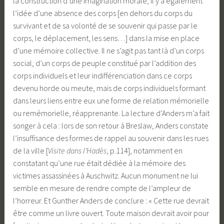
la construction d’une imagination morale, il y a également
l’idée d’une absence des corps [en dehors du corps du
survivant et de sa volonté de se souvenir qui passe par le
corps, le déplacement, les sens…] dans la mise en place
d’une mémoire collective. Il ne s’agit pas tant là d’un corps
social, d’un corps de peuple constitué par l’addition des
corps individuels et leur indifférenciation dans ce corps
devenu horde ou meute, mais de corps individuels formant
dans leurs liens entre eux une forme de relation mémorielle
ou remémorielle, réapprenante. La lecture d’Anders m’a fait
songer à cela : lors de son retour à Breslaw, Anders constate
l’insuffisance des formes de rappel au souvenir dans les rues
de la ville [
Visite dans l’Hadès
, p.114], notamment en
constatant qu’une rue était dédiée à la mémoire des
victimes assassinées à Auschwitz. Aucun monument ne lui
semble en mesure de rendre compte de l’ampleur de
l’horreur. Et Gunther Anders de conclure : « Cette rue devrait
être comme un livre ouvert. Toute maison devrait avoir pour