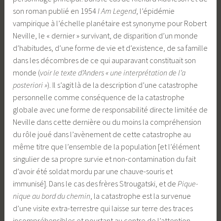
son roman publié en 1954
I Am Legend
, l’épidémie
vampirique à l’échelle planétaire est synonyme pour Robert
Neville, le « dernier » survivant, de disparition d’un monde
d’habitudes, d’une forme de vie et d’existence, de sa famille
dans les décombres de ce qui auparavant constituait son
monde (
voir le texte d’Anders « une interprétation de l’a
posteriori »
). Il s’agit là de la description d’une catastrophe
personnelle comme conséquence de la catastrophe
globale avec une forme de responsabilité directe limitée de
Neville dans cette dernière ou du moins la compréhension
du rôle joué dans l’avènement de cette catastrophe au
même titre que l’ensemble de la population [et l’élément
singulier de sa propre survie et non-contamination du fait
d’avoir été soldat mordu par une chauve-souris et
immunisé]. Dans le cas des frères Strougatski, et de
Pique-
nique au bord du chemin
, la catastrophe est la survenue
d’une visite extra-terrestre qui laisse sur terre des traces
incompréhensibles et pourtant au centre de l’attention