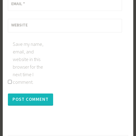
EMAIL
*
WEBSITE
Save my name,
email, and
website in this
browser for the
next time I
comment.