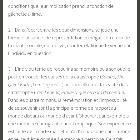
conditions que leur implication prend la fonction de
gâchette ultime.
2 – Dans l’écart entre les deux dimensions, se joue une
forme d’absence, de représentation en négatif, en creux de
la réalité sociale, collective, ou interrelationnelle vécue par
l’individu en question.
3 – L’individu tente de recourir à sa mémoire ou à son oublié
pour en trouver les causes de la catastrophe (
Solaris
,
The
Quiet Earth
,
I am Legend
…) ou pour affronter la réalité de la
catastrophe (I
am Legend, Pique-Nique au bord du chemin).
Dans les quatre romans, la remémoration et l’impossibilité
de se souvenir sont la principale forme de rapport au
monde disparu ou monde d’avant. Shouhart par exemple a
une mémoire cartographique et empirique. Son expérience
est celle de la carte mais elle n’a d’impact que dans la zone
et ne peut être donnée à entendre à personne. Cela fait