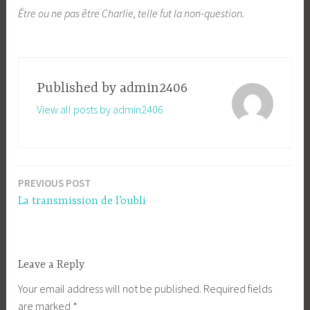
Être ou ne pas être Charlie, telle fut la non-question.
Published by
admin2406
View all posts by admin2406
PREVIOUS POST
Post
La transmission de l’oubli
navigation
Leave a Reply
Your email address will not be published.
Required fields
are marked
*