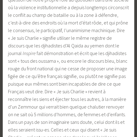
où la violence institutionnelle a depuis longtemps circonscrit
le conflit au champ de bataille ou à la zone à défendre,
c’est-à-dire des endroits où la mort d’état rôde, et qui prône
le consensus, le participatif, l’unanimisme machinique. Dire
« Je suis Charlie » signifie utiliser le même registre de
discours que les djihadistes d’Al Qaida au yemen dont le
journal
Inspire
fait démonstration et écrit que les djihadistes
sont « tous des oussama », ou encore le discours bleu, blanc
rouge du front national qui ne cesse de proposer une image
figée de ce qu’être français signifie, ou plutôt ne signifie pas
puisque eux mêmes sont bien incapables de dire ce que
Français veut dire. Dire « Je suis Charlie » revient à
reconnaître les siens et éjecter tous les autres, à la manière
d’un Zemmour qui verrait bien quelque chalutier renvoyer
on ne sait où 5 millions d’hommes, de femmes et d’enfants.
Dans un pays de son imaginaire sans doute, celui dont ils et
elles seraient issu-es. Celles et ceux qui disent « Je suis