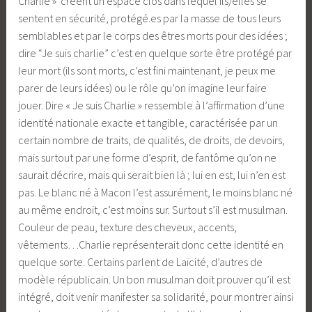
Charlie » créent un espace clos dans lequel ils/elles se
sentent en sécurité, protégé.es par la masse de tous leurs
semblables et par le corps des êtres morts pour des idées ;
dire “Je suis charlie” c’est en quelque sorte être protégé par
leur mort (ils sont morts, c’est fini maintenant, je peux me
parer de leurs idées) ou le rôle qu’on imagine leur faire
jouer. Dire « Je suis Charlie » ressemble à l’affirmation d’une
identité nationale exacte et tangible, caractérisée par un
certain nombre de traits, de qualités, de droits, de devoirs,
mais surtout par une forme d’esprit, de fantôme qu’on ne
saurait décrire, mais qui serait bien là ; lui en est, lui n’en est
pas. Le blanc né à Macon l’est assurément, le moins blanc né
au même endroit, c’est moins sur. Surtout s’il est musulman.
Couleur de peau, texture des cheveux, accents,
vêtements…Charlie représenterait donc cette identité en
quelque sorte. Certains parlent de Laïcité, d’autres de
modèle républicain. Un bon musulman doit prouver qu’il est
intégré, doit venir manifester sa solidarité, pour montrer ainsi