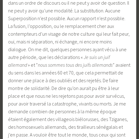
dans un ordre de discours ou il ne peut y avoir de question. Il
ne peut y avoir qu’une modalité. La substitution. Aucune
Superposition n’est possible. Aucun rapport n’est possible.
La fusion, l’opposition, ou le remplacement cher aux
contempteurs d’un visage de notre culture qui leur fait peur,
oui, mais ni séparation, ni échange, ni encore moins
dialogue. On me dit, quelques personnes ayant vécu à une
autre période, que les déclarations «
Je suis un juif
allemand
» et “
nous sommes tous des juifs allemands
” avaient
du sens dans les années 60 et 70, que cela permettait de
donner une place à des oubliés et des rejetés. De faire
montre de solidarité. De dire qu’on aurait pu être à leur
place et que nous ne les rejetons pas pour avoir survécus,
pour avoir traversé la catastrophe, vivants ou morts. Je me
demande combien de personnes à la même époque
étaient également des villageois biélorusses, des Tziganes,
des homosexuels allemands, des tirailleurs sénégalais et
j’en passe. A vouloir être tout le monde, tous ceux qui sont