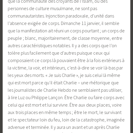
que la communauté des croyants de l’Islam, ou des
personnes de culture musulmane, ne sont pas
communautaristes. Injonction paradoxale, d’unité dans
l’absence exigée de corps. Dimanche 11 janvier, il semble
que la manifestation ait réuni un corps pourtant ; un corps de
peuple ; blanc, majoritairement, de classe moyenne, entre
autres caractéristiques notables. Il y a des corps que l’on
tolère plus facilement que d’autres puisque ceux qui
composaient ce corps là pouvaient être à la fois extérieurs à
la victime, la voir, et intérieurs, c’est-à-dire se voir là-bas par
les yeux des morts. « Je suis Charlie », je suis celui là même
qui est mort parce qu’il était Charlie – une rhétorique que
les journalistes de Charlie Hebdo ne semblaient pas utiliser,
à lire Luz ou Philippe Lançon. Être Charlie ou faire corps avec
celui qui est mort et lui survivre. Être aux deux places, voire
aux trois places en même temps ; être le mort, le survivant
et le spectateur loin du feu, loin de la catastrophe, imaginée
advenue et terminée. Il y aura un avant et un après Charlie