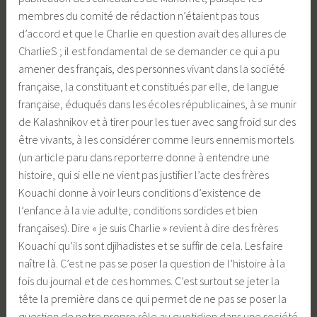
membres du comité de rédaction n’étaient pas tous
d’accord et que le Charlie en question avait des allures de
CharlieS ; il est fondamental de se demander ce qui a pu
amener des français, des personnes vivant dans la société
française, la constituant et constitués par elle, de langue
française, éduqués dans les écoles républicaines, à se munir
de Kalashnikov et à tirer pour les tuer avec sang froid sur des
être vivants, à les considérer comme leurs ennemis mortels
(un article paru dans reporterre donne à entendre une
histoire, qui si elle ne vient pas justifier l’acte des frères
Kouachi donne à voir leurs conditions d’existence de
l’enfance à la vie adulte, conditions sordides et bien
françaises). Dire « je suis Charlie » revient à dire des frères
Kouachi qu’ils sont djihadistes et se suffir de cela. Les faire
naître là. C’est ne pas se poser la question de l’histoire à la
fois du journal et de ces hommes. C’est surtout se jeter la
tête la première dans ce qui permet de ne pas se poser la
question de notre propre rôle au quotidien dans une société