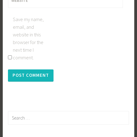
WEBSITE
Save my name,
email, and
website in this
browser for the
next time I
comment.
Search
for: