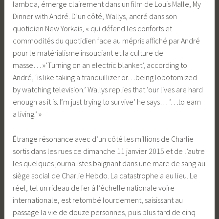
lambda, émerge clairement dans un film de Louis Malle, My
Dinner with André. D’un côté, Wallys, ancré dans son
quotidien New Yorkais, « qui défend les conforts et
commodités du quotidien face au mépris affiché par André
pour le matérialisme insouciant et la culture de
masse… »’Turning on an electric blanket’, according to
André, ‘is like taking a tranquillizer or…being lobotomized
by watching television.’ Wallys replies that ‘our lives are hard
enough as it is. I’m just trying to survive’ he says… ‘…to earn
a living.’ »
Étrange résonance avec d’un côté les millions de Charlie
sortis dans les rues ce dimanche 11 janvier 2015 et de l’autre
les quelques journalistes baignant dans une mare de sang au
siège social de Charlie Hebdo. La catastrophe a eu lieu. Le
réel, tel un rideau de fer à l’échelle nationale voire
internationale, est retombé lourdement, saisissant au
passage la vie de douze personnes, puis plus tard de cinq