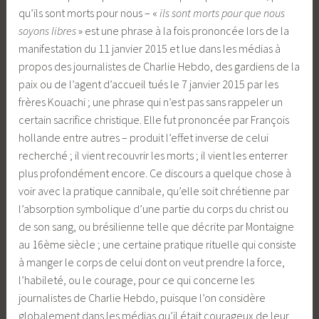
qu’ils sont morts pour nous – «
ils sont morts pour que nous
soyons libres
» est une phrase à la fois prononcée lors de la
manifestation du 11 janvier 2015 et lue dans les médias à
propos des journalistes de Charlie Hebdo, des gardiens de la
paix ou de l’agent d’accueil tués le 7 janvier 2015 par les
frères Kouachi ; une phrase qui n’est pas sans rappeler un
certain sacrifice christique. Elle fut prononcée par François
hollande entre autres – produit l’effet inverse de celui
recherché ; il vient recouvrir les morts ; il vient les enterrer
plus profondément encore. Ce discours a quelque chose à
voir avec la pratique cannibale, qu’elle soit chrétienne par
l’absorption symbolique d’une partie du corps du christ ou
de son sang, ou brésilienne telle que décrite par Montaigne
au 16ème siècle ; une certaine pratique rituelle qui consiste
à manger le corps de celui dont on veut prendre la force,
l’habileté, ou le courage, pour ce qui concerne les
journalistes de Charlie Hebdo, puisque l’on considère
globalement dans les médias qu’il était courageux de leur